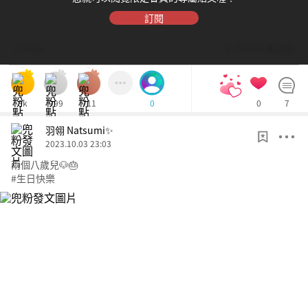
訂閱
Dolfan
© TPE48 張羽翎
8k
999
711
0
7
0
羽翎 Natsumi✨
2023.10.03 23:03
兩個八歲兒🐶🎂
#生日快樂