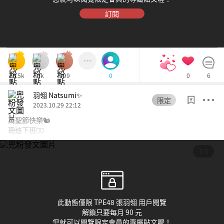
訂閱
25.5k
5k
999
0
6
0
羽翎 Natsumi✨
限定
2023.10.29 22:12
萬聖節快樂🐿️
珊迪下班✌🏻
1/5
此動態僅限 TPE48 張羽翎 用戶閱覽
解鎖只要每月 90 元
您就可以閱覽限定會員的專屬貼文喔！