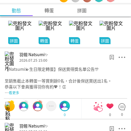
動態
轉蛋
拼圖
拼圖
轉蛋
轉蛋
拼圖
羽翎 Natsumi✨
2026.07.25 15:00
【Natsumi💫生日限定轉蛋】保送賞得獎名單公告🎊
至銷售截止本轉蛋一等賞剩餘0名，合計後保送賞送出1名。
恭喜以下會員獲得羽你有約💖！👏
…
看更多
1
0
0
0
羽翎 Natsumi✨