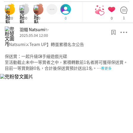
520
100
10
0
1
0
羽翎 Natsumi✨
2025.05.04 12:00
【Natsumi⚔️Team UP】轉蛋累積名次公告
保送賞：一起升級💽手繪遊戲光碟
至活動截止未中一等賞者之中，累積轉數前1名者將可獲得保送賞。
目前一等賞剩餘0名，合計後保送賞預計送出1名。…
看更多