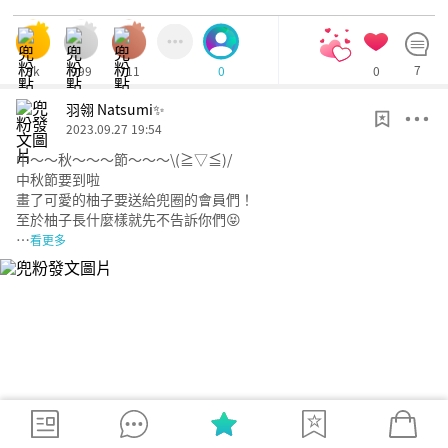
3k
999
711
0
7
0
羽翎 Natsumi✨
2023.09.27 19:54
中～～秋～～～節～～～\(≧▽≦)/
中秋節要到啦
畫了可愛的柚子要送給兜圈的會員們！
至於柚子長什麼樣就先不告訴你們😝
…
看更多