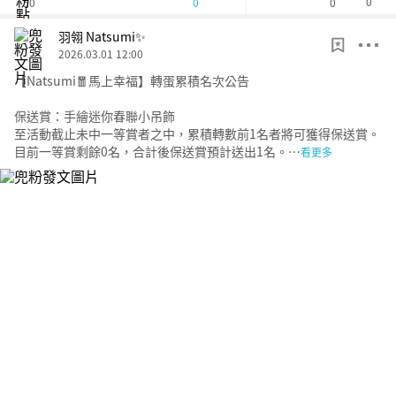
50
0
0
0
羽翎 Natsumi✨
2026.03.01 12:00
【Natsumi🧧馬上幸福】轉蛋累積名次公告
保送賞：手繪迷你春聯小吊飾
至活動截止未中一等賞者之中，累積轉數前1名者將可獲得保送賞。
目前一等賞剩餘0名，合計後保送賞預計送出1名。…
看更多