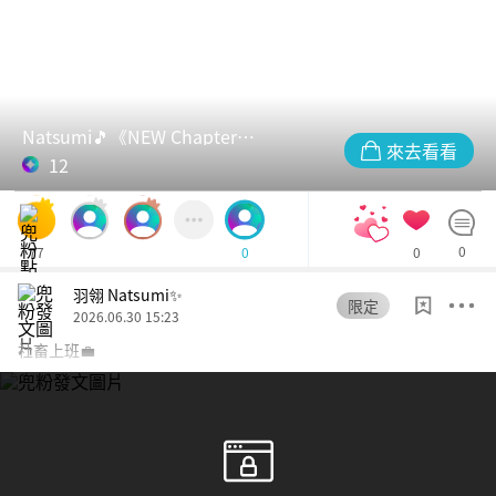
Natsumi🎵《NEW Chapter》演唱會簽票
來去看看
12
77
0
0
0
羽翎 Natsumi✨
限定
2026.06.30 15:23
社畜上班💼