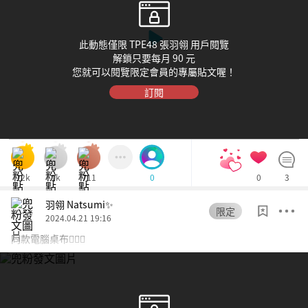
此動態僅限 TPE48 張羽翎 用戶閱覽
解鎖只要每月 90 元
您就可以閱覽限定會員的專屬貼文喔！
訂閱
12k
1k
711
0
3
0
羽翎 Natsumi✨
限定
2024.04.21 19:16
同款電腦桌布🙋🏻‍♀️