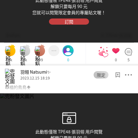
此動態僅限 TPE48 張羽翎 用戶閱覽
解鎖只要每月 90 元
您就可以閱覽限定會員的專屬貼文喔！
訂閱
Dolfan
© TPE48 張羽翎
3k
2k
999
0
5
0
羽翎 Natsumi✨
限定
2023.12.15 18:19
幸福的鳥鳥🐥
此動態僅限 TPE48 張羽翎 用戶閱覽
解鎖只要每月 90 元