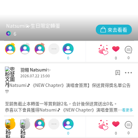
Natsumi💫生日限定轉蛋
來去看看
6
0
0
0
羽翎 Natsumi✨
2026.07.22 15:00
【Natsumi🎵《NEW Chapter》演唱會簽票】保送賞得獎名單公告
🎊
至銷售截止本轉蛋一等賞剩餘2名，合計後保送賞送出0名。
恭喜以下會員獲得Natsumi🎵《NEW Chapter》演唱會簽票…
看更多
7
1
0
0
0