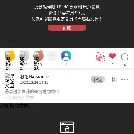
此動態僅限 TPE48 張羽翎 用戶閱覽
解鎖只要每月 90 元
您就可以閱覽限定會員的專屬貼文喔！
訂閱
Dolfan
© TPE48 張羽翎
5.2k
999
999
0
4
0
羽翎 Natsumi✨
限定
2023.12.24 13:22
分享送給媽咪的聖誕禮物🤶🏻
大家聖誕節快樂！