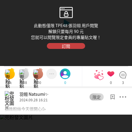
此動態僅限 TPE48 張羽翎 用戶閱覽
解鎖只要每月 90 元
您就可以閱覽限定會員的專屬貼文喔！
訂閱
1k
888
600
0
3
0
羽翎 Natsumi✨
限定
2024.09.28 16:21
張姓粉絲今天很開心🥳