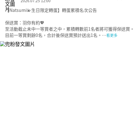
2026.07.25 12:00
【Natsumi💫生日限定轉蛋】轉蛋累積名次公告
保送賞：羽你有約💖
至活動截止未中一等賞者之中，累積轉數前1名者將可獲得保送賞。
目前一等賞剩餘0名，合計後保送賞預計送出1名。…
看更多