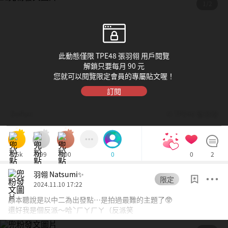
1/2
此動態僅限 TPE48 張羽翎 用戶閱覽
解鎖只要每月 90 元
您就可以閱覽限定會員的專屬貼文喔！
訂閱
Dolfan
© TPE48 張羽翎
1.5k
999
600
0
2
0
羽翎 Natsumi✨
限定
2024.11.10 17:22
心花怒放
原本聽說是以中二為出發點…是拍過最難的主題了🥸
還好我是個反派～哈ˋㄏㄚㄏㄚ（反派笑
想讓偶像第一眼就看見您嗎？
2pt
只要使用
兜幣，