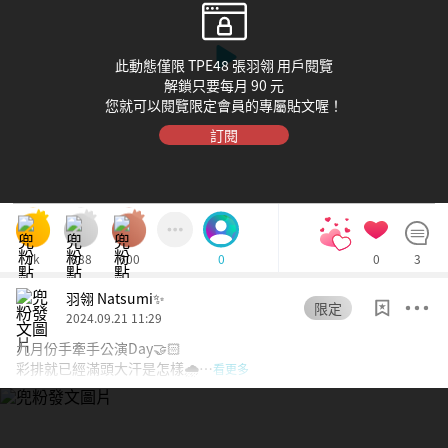
此動態僅限 TPE48 張羽翎 用戶閱覽
解鎖只要每月 90 元
您就可以閱覽限定會員的專屬貼文喔！
訂閱
1k
888
600
0
3
0
羽翎 Natsumi✨
限定
2024.09.21 11:29
九月份手牽手公演Day🤝🏻
彩排就已經滿頭大汗是怎樣🌧️…
看更多