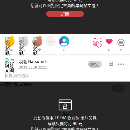
您就可以閱覽限定會員的專屬貼文喔！
訂閱
18k
5k
1.2k
0
5
0
羽翎 Natsumi✨
限定
2023.11.18 22:21
久違的校唱🥳
1/2
此動態僅限 TPE48 張羽翎 用戶閱覽
解鎖只要每月 90 元
您就可以閱覽限定會員的專屬貼文喔！