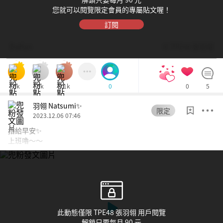
您就可以閱覽限定會員的專屬貼文喔！
訂閱
Dolfan
© TPE48 張羽翎
6k
5k
3.1k
0
5
0
羽翎 Natsumi✨
限定
2023.12.06 07:46
搭給早安✨
上班嚕～～
此動態僅限 TPE48 張羽翎 用戶閱覽
解鎖只要每月 90 元