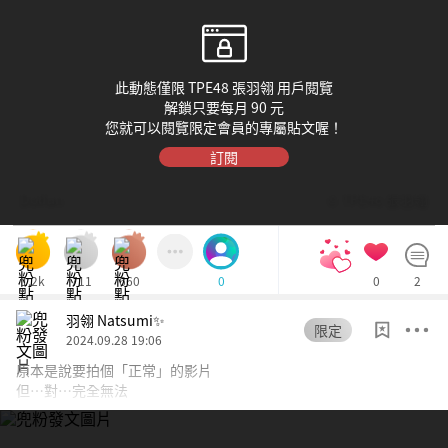
此動態僅限 TPE48 張羽翎 用戶閱覽
解鎖只要每月 90 元
您就可以閱覽限定會員的專屬貼文喔！
訂閱
Dolfan
© TPE48 張羽翎
1.2k
711
660
0
2
0
羽翎 Natsumi✨
限定
2024.09.28 19:06
原本是說要拍個「正常」的影片
但…對…完全無法