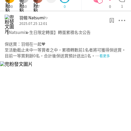
400
150
77
0
1
0
羽翎 Natsumi✨
2025.07.25 12:01
【Natsumi💫生日限定轉蛋】轉蛋累積名次公告
保送賞：羽翎在一起💖
至活動截止未中一等賞者之中，累積轉數前1名者將可獲得保送賞。
目前一等賞剩餘0名，合計後保送賞預計送出1名。…
看更多