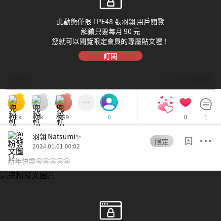
此動態僅限 TPE48 張羽翎 用戶閱覽
解鎖只要每月 90 元
您就可以閱覽限定會員的專屬貼文喔！
訂閱
Dolfan
© TPE48 張羽翎
12k
2k
999
0
1
0
羽翎 Natsumi✨
限定
2024.01.01 00:02
新年快樂🤩🤩🤩🤩🤩