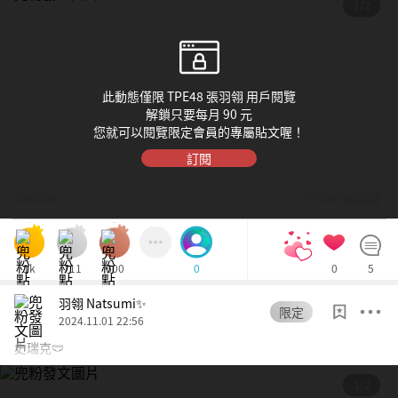
1/2
立刻為您增加1,000個愛心！
確認購買
此動態僅限 TPE48 張羽翎 用戶閱覽
忍痛拒絕
解鎖只要每月 90 元
您就可以閱覽限定會員的專屬貼文喔！
訂閱
Dolfan
© TPE48 張羽翎
1k
711
600
0
5
0
羽翎 Natsumi✨
限定
2024.11.01 22:56
史瑞克🩲
1/2