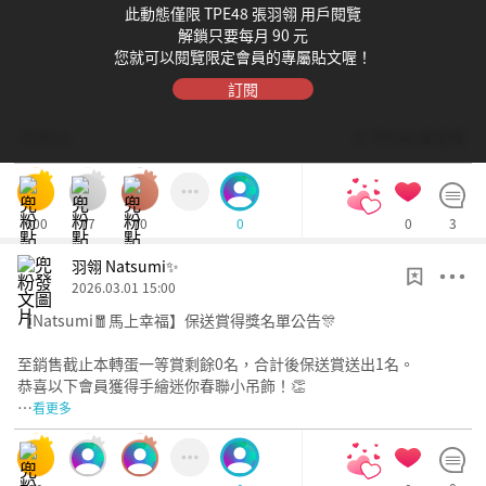
此動態僅限 TPE48 張羽翎 用戶閱覽
解鎖只要每月 90 元
您就可以閱覽限定會員的專屬貼文喔！
訂閱
Dolfan
© TPE48 張羽翎
600
77
70
0
3
0
羽翎 Natsumi✨
2026.03.01 15:00
【Natsumi🧧馬上幸福】保送賞得獎名單公告🎊
至銷售截止本轉蛋一等賞剩餘0名，合計後保送賞送出1名。
恭喜以下會員獲得手繪迷你春聯小吊飾！👏
…
看更多