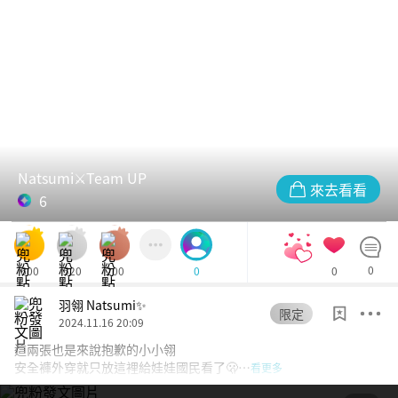
Natsumi⚔️Team UP
來去看看
6
600
520
200
0
0
0
羽翎 Natsumi✨
限定
2024.11.16 20:09
這兩張也是來說抱歉的小小翎
安全褲外穿就只放這裡給娃娃國民看了🫢…
看更多