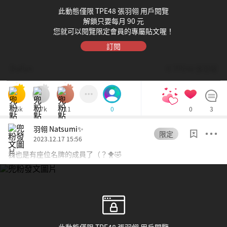
此動態僅限 TPE48 張羽翎 用戶閱覽
解鎖只要每月 90 元
您就可以閱覽限定會員的專屬貼文喔！
訂閱
Dolfan
© TPE48 張羽翎
7.5k
1.7k
711
0
3
0
羽翎 Natsumi✨
限定
2023.12.17 15:56
我也是有座位名牌的成員了（？🐥🤣