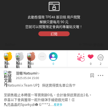
此動態僅限 TPE48 張羽翎 用戶閱覽
解鎖只要每月 90 元
您就可以閱覽限定會員的專屬貼文喔！
訂閱
Dolfan
© TPE48 張羽翎
1k
888
720
0
2
0
羽翎 Natsumi✨
2025.05.04 15:00
【Natsumi⚔️Team UP】 保送賞得獎名單公告🎊
至銷售截止本轉蛋一等賞剩餘0名，合計後保送賞送出1名。
恭喜以下會員獲得一起升級💽手繪遊戲光碟！👏
💂亮晶晶的Sparky🧊🎃 G****2…
看更多