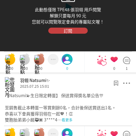
此動態僅限 TPE48 張羽翎 用戶閱覽
解鎖只要每月 90 元
您就可以閱覽限定會員的專屬貼文喔！
訂閱
100
100
100
0
1
0
羽翎 Natsumi✨
2025.07.25 15:01
【Natsumi💫生日限定轉蛋】 保送賞得獎名單公告🎊
至銷售截止本轉蛋一等賞剩餘0名，合計後保送賞送出1名。
恭喜以下會員獲得羽翎在一起💖！👏
雙胞胎弟弟小銘🥷🏿 3****4…
看更多