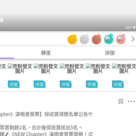
以凌
284
轉蛋
拼圖
拼圖
拼圖
拼圖
拼圖
拼圖
0
hapter》演唱會簽票】保送賞得獎名單公告🎊
等賞剩餘2名，合計後保送賞送出5名。
《NEW Chapter》演唱會簽票資格！👏