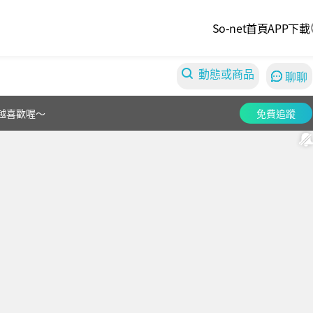
So-net首頁
APP下載
動態或商品
聊聊
越喜歡喔～
免費追蹤