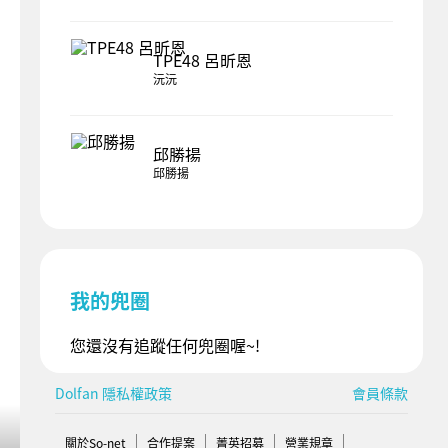
TPE48 呂昕恩
沅沅
邱勝揚
邱勝揚
我的兜圈
您還沒有追蹤任何兜圈喔~!
Dolfan 隱私權政策
會員條款
關於So-net
合作提案
菁英招募
營業規章