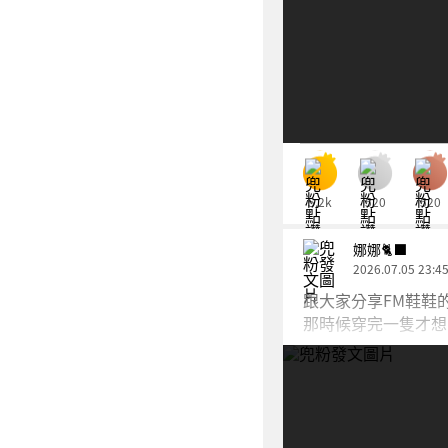
5.2k
520
520
娜娜🐈‍⬛
2026.07.05 23:4
跟大家分享FM鞋鞋
那時候穿完一隻才想