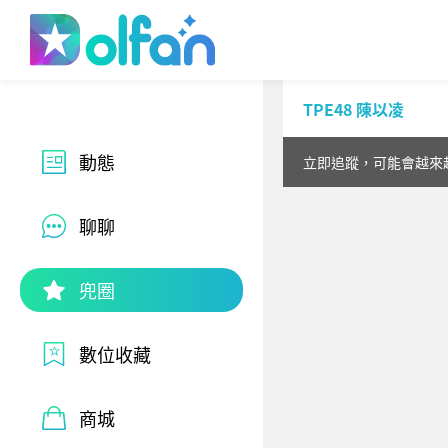
Dolfan
TPE48 陳以凌
動態
立即追蹤，可能會越來
聊聊
兜圈
數位收藏
商城