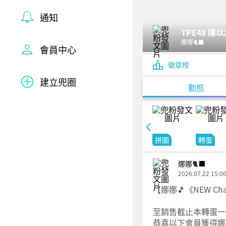
通知
TPE48 陳
娜娜🐈‍⬛
會員中心
徽章榜
建立兜圈
動態
拼圖
轉蛋
娜娜🐈‍⬛
2026.07.22 15:0
【娜娜🎵《NEW C
至銷售截止本轉蛋一
恭喜以下會員獲得娜娜