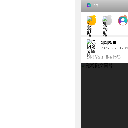
12
10
1
娜娜🐈‍⬛
2026.07.20 12:3
Ok! You like it😉