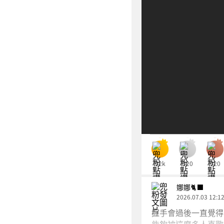
52k
520
520
娜娜🐈‍⬛
2026.07.03 12:1
握手會過後一直覺得
能夠被這麼多人喜歡