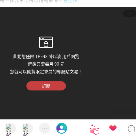
1/10
此動態僅限 TPE48 陳以凌 用戶閱覽
解鎖只要每月 90 元
您就可以閱覽限定會員的專屬貼文喔！
訂閱
© TPE48 陳以凌