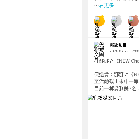
…
看更多
10
5
1
娜娜🐈‍⬛
2026.07.22 12:0
【娜娜🎵《NEW C
保送賞：娜娜🎵《NE
至活動截止未中一等
目前一等賞剩餘3名