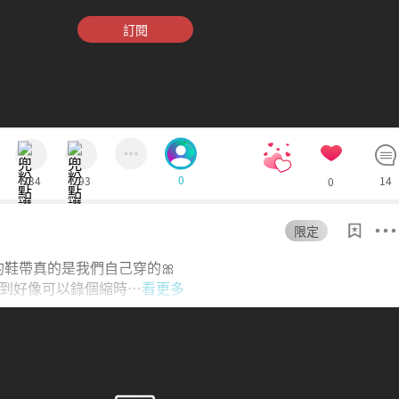
立刻為您增加1,000個愛心！
訂閱
確認購買
忍痛拒絕
0
334
293
14
0
限定
5
的鞋帶真的是我們自己穿的🎀
到好像可以錄個縮時…
看更多