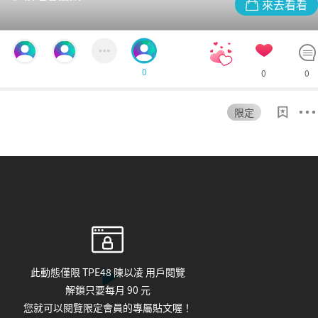
來去看看
0
0
0
限定
9
心花怒放
此動態僅限 TPE48 陳以凌 用戶閱覽
解鎖只要每月 90 元
想讓偶像第一眼就看見您嗎？
您就可以閱覽限定會員的專屬貼文喔！
2pt
只要使用
兜幣，