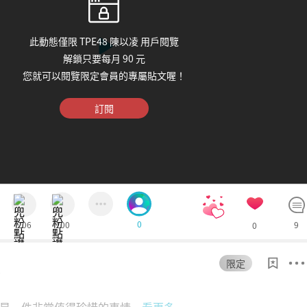
此動態僅限 TPE48 陳以凌 用戶閱覽
解鎖只要每月 90 元
您就可以閱覽限定會員的專屬貼文喔！
訂閱
0
206
100
9
0
限定
2
是一件非常值得珍惜的事情…
看更多