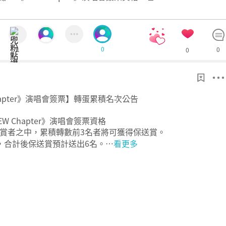
0
1
0
0
0
hapter》演唱會簽票】轉蛋累積名次公告
W Chapter》演唱會簽票資格
賞者之中，累積轉數前3名者將可獲得保送賞。
，合計後保送賞預計送出6名。…
看更多