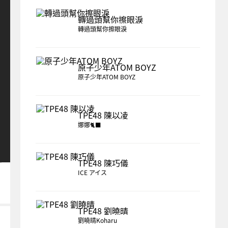
轉過頭幫你擦眼淚
轉過頭幫你擦眼淚
原子少年ATOM BOYZ
原子少年ATOM BOYZ
TPE48 陳以凌
娜娜🐈‍⬛
TPE48 陳巧儀
ICE アイス
TPE48 劉曉晴
劉曉晴Koharu