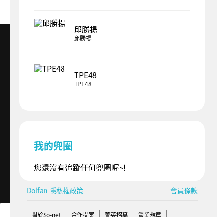
邱勝揚
邱勝揚
TPE48
TPE48
我的兜圈
您還沒有追蹤任何兜圈喔~!
Dolfan 隱私權政策
會員條款
關於So-net
合作提案
菁英招募
營業規章