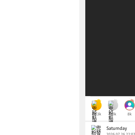
10.3k
10k
8k
Saturnday
2026.07.26 22:0