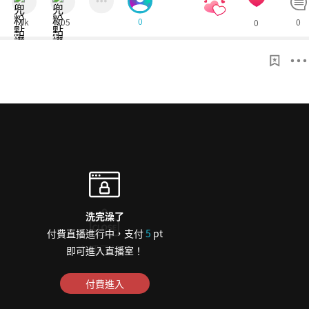
0
1k
805
0
0
9
洗完澡了
付費直播進行中，支付
5
pt
直播已結束
即可進入直播室！
心花怒放
付費進入
想讓偶像第一眼就看見您嗎？
2pt
只要使用
兜幣，