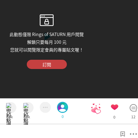
此動態僅限 Rings of SATURN 用戶閱覽
解鎖只要每月 100 元
您就可以閱覽限定會員的專屬貼文喔！
訂閱
0
7k
6k
12
0
2