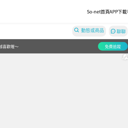
So-net首頁
APP下載
動態或商品
聊聊
越喜歡喔～
免費追蹤