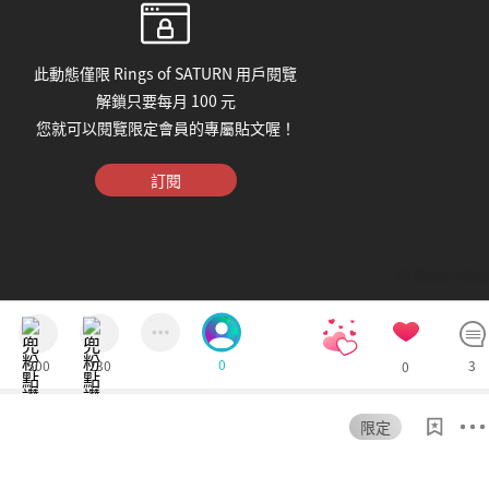
此動態僅限 Rings of SATURN 用戶閱覽
解鎖只要每月 100 元
您就可以閱覽限定會員的專屬貼文喔！
訂閱
© Saturnday
0
500
130
3
0
限定
8