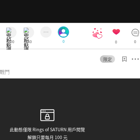
立刻為您增加1,000個愛心！
確認購買
忍痛拒絕
0
200
180
0
0
限定
5
戰鬥
此動態僅限 Rings of SATURN 用戶閱覽
解鎖只要每月 100 元