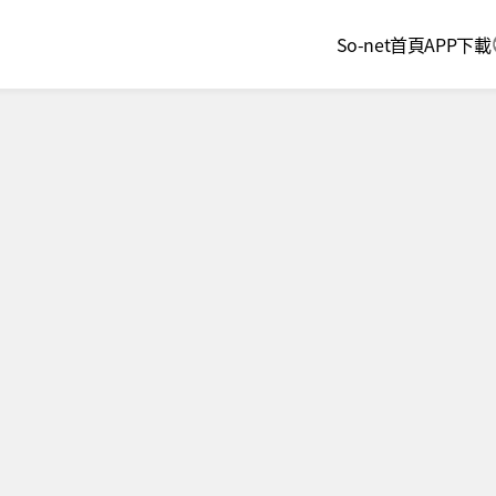
So-net首頁
APP下載
心花怒放