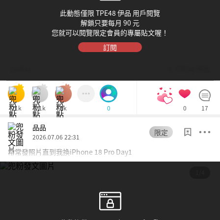
此動態僅限 TPE48 伊品 用戶閱覽
解鎖只要每月 90 元
您就可以閱覽限定會員的專屬貼文喔！
訂閱
Dolfan
© TPE48 伊品
21k
1.1k
1k
0
17
0
品品
限定
2026.07.06 22:31
常常發照片直到我換iPhone 18 Pro Day1
1/4
心花怒放
想讓偶像第一眼就看見您嗎？
2pt
只要使用
兜幣，