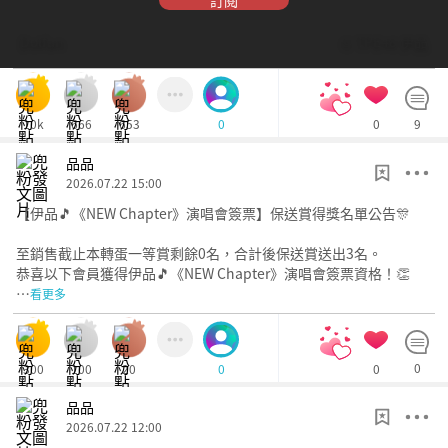
訂閱
Dolfan
© TPE48 伊品
10k
666
653
0
9
0
品品
2026.07.22 15:00
【伊品🎵《NEW Chapter》演唱會簽票】保送賞得獎名單公告🎊
至銷售截止本轉蛋一等賞剩餘0名，合計後保送賞送出3名。
恭喜以下會員獲得伊品🎵《NEW Chapter》演唱會簽票資格！👏
…
看更多
300
100
20
0
0
0
品品
2026.07.22 12:00