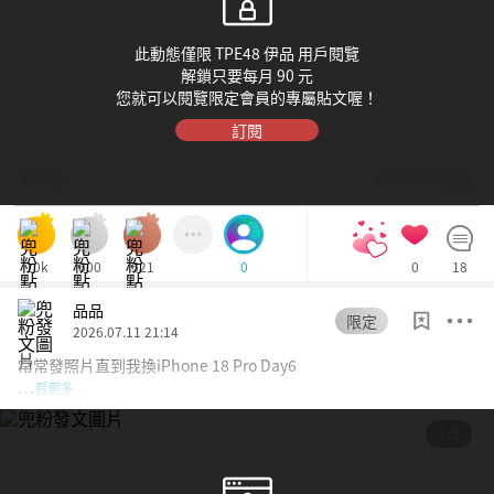
此動態僅限 TPE48 伊品 用戶閱覽
解鎖只要每月 90 元
您就可以閱覽限定會員的專屬貼文喔！
訂閱
Dolfan
© TPE48 伊品
10k
600
521
0
18
0
品品
限定
2026.07.11 21:14
常常發照片直到我換iPhone 18 Pro Day6
…
看更多
1/2