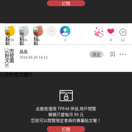
訂閱
Dolfan
© TPE48 伊品
42.5k
1.1k
1k
0
12
0
品品
限定
2026.06.26 14:12
彩
此動態僅限 TPE48 伊品 用戶閱覽
解鎖只要每月 90 元
您就可以閱覽限定會員的專屬貼文喔！
訂閱