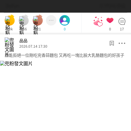
Dolfan
© TPE48 伊品
10k
666
521
0
17
0
品品
2026.07.14 17:30
誰能拒絕一位剛吃完香蒜麵包 又再吃一塊比臉大乳酪麵包的好孩子