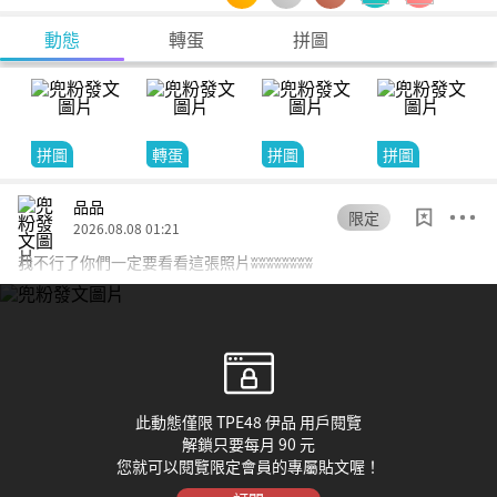
動態
轉蛋
拼圖
拼圖
轉蛋
拼圖
拼圖
品品
限定
2026.08.08 01:21
我不行了你們一定要看看這張照片ʬʬʬʬʬʬʬʬ
此動態僅限 TPE48 伊品 用戶閱覽
解鎖只要每月 90 元
您就可以閱覽限定會員的專屬貼文喔！