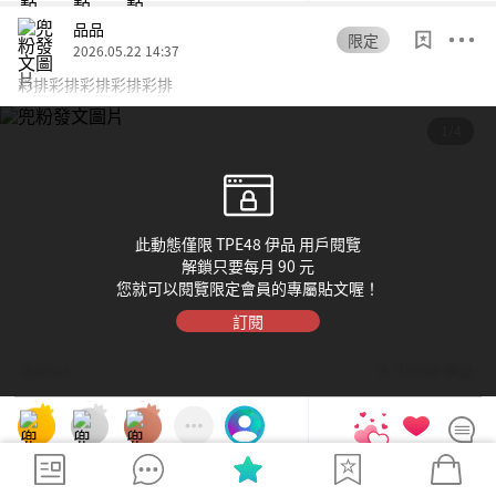
品品
限定
2026.05.22 14:37
彩排彩排彩排彩排彩排
1/4
此動態僅限 TPE48 伊品 用戶閱覽
解鎖只要每月 90 元
您就可以閱覽限定會員的專屬貼文喔！
訂閱
Dolfan
© TPE48 伊品
42.6k
600
570
0
10
0