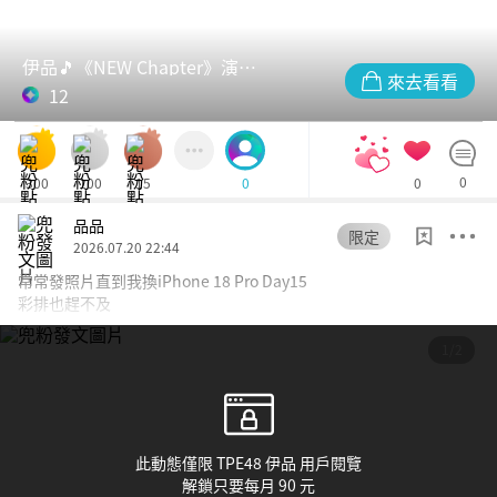
伊品🎵《NEW Chapter》演唱會簽票
來去看看
12
300
100
15
0
0
0
品品
限定
2026.07.20 22:44
常常發照片直到我換iPhone 18 Pro Day15
彩排也趕不及
1/2
此動態僅限 TPE48 伊品 用戶閱覽
解鎖只要每月 90 元