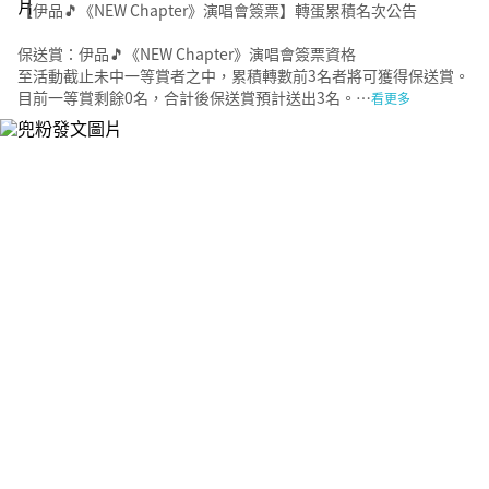
【伊品🎵《NEW Chapter》演唱會簽票】轉蛋累積名次公告
保送賞：伊品🎵《NEW Chapter》演唱會簽票資格
至活動截止未中一等賞者之中，累積轉數前3名者將可獲得保送賞。
目前一等賞剩餘0名，合計後保送賞預計送出3名。…
看更多