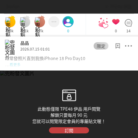
Dolfan
© TPE48 伊品
10k
2.1k
1.7k
0
14
0
品品
限定
2026.07.15 01:01
常常發照片直到我換iPhone 18 Pro Day10
…
看更多
此動態僅限 TPE48 伊品 用戶閱覽
解鎖只要每月 90 元
您就可以閱覽限定會員的專屬貼文喔！
訂閱