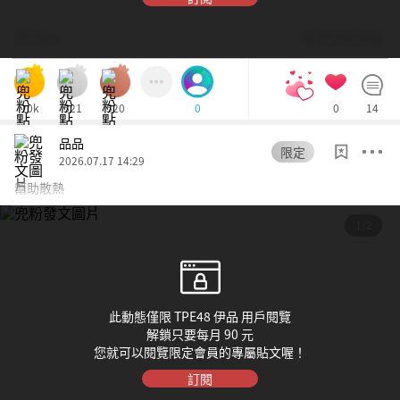
Dolfan
© TPE48 伊品
10k
521
520
0
14
0
品品
限定
2026.07.17 14:29
幫助散熱
1/2
此動態僅限 TPE48 伊品 用戶閱覽
解鎖只要每月 90 元
您就可以閱覽限定會員的專屬貼文喔！
訂閱