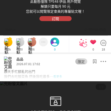
此動態僅限 TPE48 伊品 用戶閱覽
解鎖只要每月 90 元
立刻為您增加1,000個愛心！
您就可以閱覽限定會員的專屬貼文喔！
訂閱
確認購買
Dolfan
© TPE48 伊品
忍痛拒絕
52k
700
666
0
18
0
品品
限定
2026.07.01 17:02
那天手忙腳亂的出門
我們去吃酸菜魚 然後我吃最多…
看更多
1/3