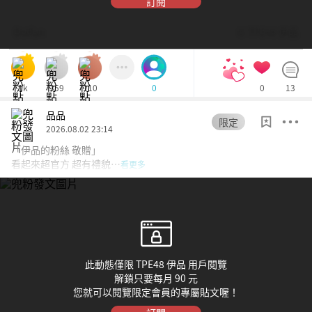
訂閱
Dolfan
© TPE48 伊品
1k
359
110
0
13
0
品品
限定
2026.08.02 23:14
「伊品的粉絲 敬贈」
看起來超官方 超有禮貌…
看更多
此動態僅限 TPE48 伊品 用戶閱覽
解鎖只要每月 90 元
您就可以閱覽限定會員的專屬貼文喔！