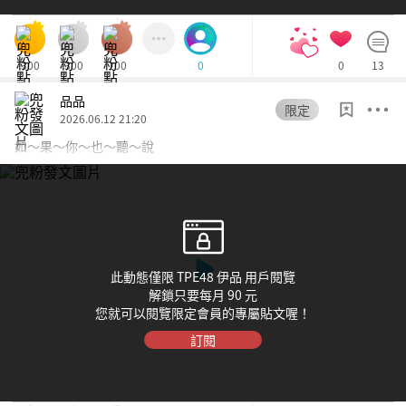
300
300
100
0
13
0
品品
限定
2026.06.12 21:20
如～果～你～也～聽～說
此動態僅限 TPE48 伊品 用戶閱覽
解鎖只要每月 90 元
您就可以閱覽限定會員的專屬貼文喔！
訂閱