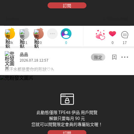
訂閱
Dolfan
© TPE48 伊品
10k
521
520
0
17
0
品品
限定
2026.07.18 12:57
連汗水都是愛你的形狀🤍🫰
此動態僅限 TPE48 伊品 用戶閱覽
解鎖只要每月 90 元
您就可以閱覽限定會員的專屬貼文喔！
訂閱