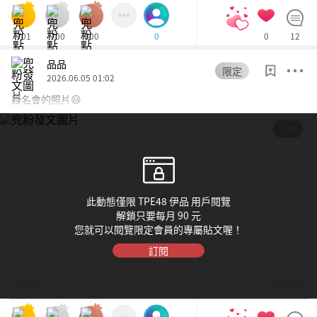
701
700
600
0
12
0
品品
限定
2026.06.05 01:02
簽名會的照片😃
1/4
此動態僅限 TPE48 伊品 用戶閱覽
解鎖只要每月 90 元
您就可以閱覽限定會員的專屬貼文喔！
訂閱
Dolfan
© TPE48 伊品