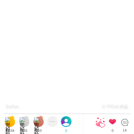
Dolfan
© TPE48 伊品
42.6k
666
600
0
14
0