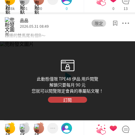
42.6k
601
600
0
13
0
品品
限定
2026.05.31 08:49
臻臻的雙馬尾有個B～
此動態僅限 TPE48 伊品 用戶閱覽
解鎖只要每月 90 元
您就可以閱覽限定會員的專屬貼文喔！
訂閱