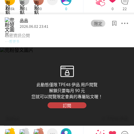
42.6k
601
600
0
22
0
品品
限定
2026.06.02 23:41
私密資訊公開
…
看更多
此動態僅限 TPE48 伊品 用戶閱覽
解鎖只要每月 90 元
您就可以閱覽限定會員的專屬貼文喔！
訂閱
Dolfan
© TPE48 伊品