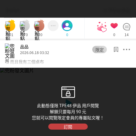
Dolfan
© TPE48 伊品
601
570
520
0
14
0
品品
限定
2026.06.18 03:32
噢 而且我有三個桌布
此動態僅限 TPE48 伊品 用戶閱覽
解鎖只要每月 90 元
您就可以閱覽限定會員的專屬貼文喔！
訂閱