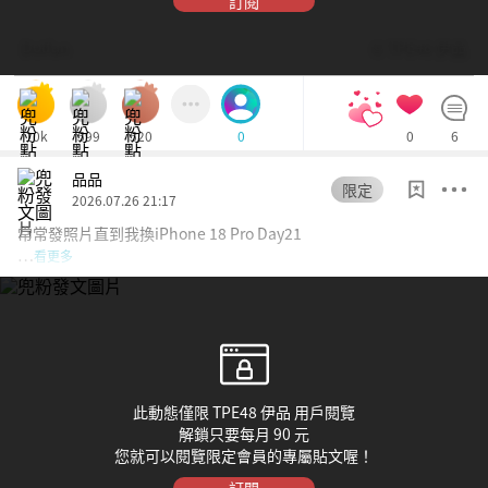
訂閱
Dolfan
© TPE48 伊品
10k
599
520
0
6
0
品品
限定
2026.07.26 21:17
常常發照片直到我換iPhone 18 Pro Day21
…
看更多
此動態僅限 TPE48 伊品 用戶閱覽
解鎖只要每月 90 元
您就可以閱覽限定會員的專屬貼文喔！