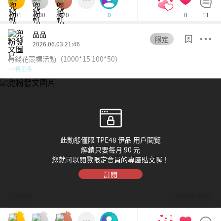
601
600
520
0
11
0
品品
限定
2026.06.03 21:46
有錢花競標活動（1000*15 100*50）
…
看更多
此動態僅限 TPE48 伊品 用戶閱覽
解鎖只要每月 90 元
您就可以閱覽限定會員的專屬貼文喔！
訂閱
Dolfan
© TPE48 伊品