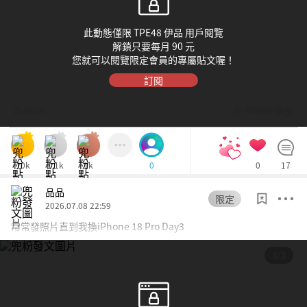
此動態僅限 TPE48 伊品 用戶閱覽
解鎖只要每月 90 元
您就可以閱覽限定會員的專屬貼文喔！
訂閱
Dolfan
© TPE48 伊品
10k
1.1k
1k
0
17
0
品品
限定
2026.07.08 22:59
常常發照片直到我換iPhone 18 Pro Day3
1/3