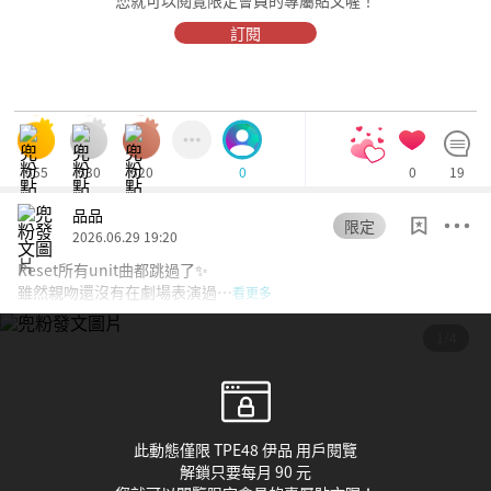
訂閱
555
530
520
0
19
0
品品
限定
2026.06.29 19:20
Reset所有unit曲都跳過了✨
雖然親吻還沒有在劇場表演過…
看更多
1/4
此動態僅限 TPE48 伊品 用戶閱覽
解鎖只要每月 90 元