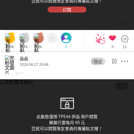
您就可以閱覽限定會員的專屬貼文喔！
訂閱
Dolfan
© TPE48 伊品
100k
1.7k
1.3k
0
12
0
品品
限定
2026.06.27 20:49
(ˆ꜆ . ̫ . ).ᐟ.ᐟ
1/2
此動態僅限 TPE48 伊品 用戶閱覽
解鎖只要每月 90 元
您就可以閱覽限定會員的專屬貼文喔！